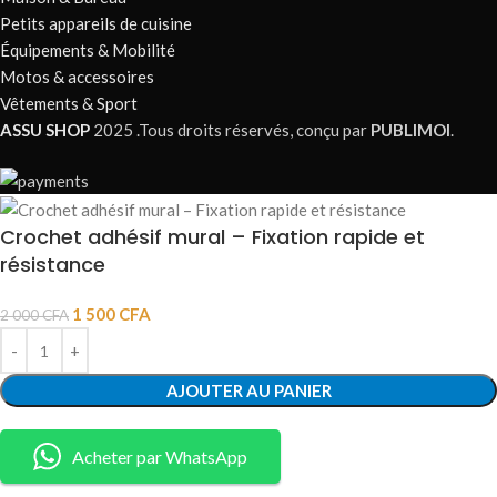
Petits appareils de cuisine
Équipements & Mobilité
Motos & accessoires
Vêtements & Sport
ASSU SHOP
2025 .Tous droits réservés, conçu par
PUBLIMOI
.
Crochet adhésif mural – Fixation rapide et
résistance
1 500
CFA
2 000
CFA
AJOUTER AU PANIER
Acheter par WhatsApp