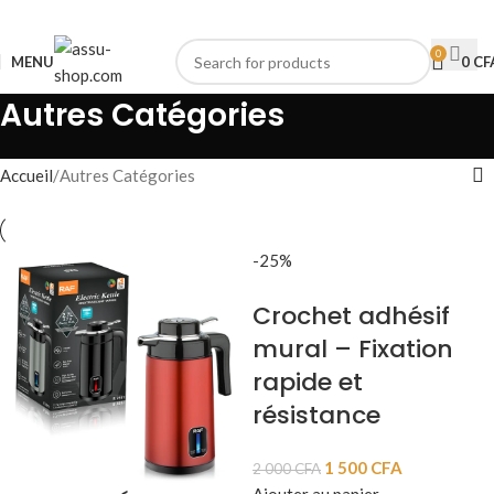
0
MENU
0
CF
Autres Catégories
Accueil
Autres Catégories
-25%
Crochet adhésif
mural – Fixation
rapide et
résistance
1 500
CFA
2 000
CFA