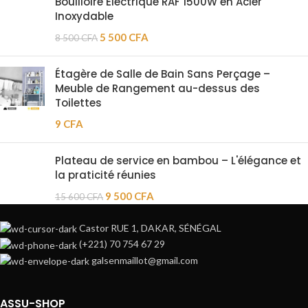
Bouilloire Électrique RAF 1500W en Acier
Inoxydable
5 500
CFA
8 500
CFA
Étagère de Salle de Bain Sans Perçage –
Meuble de Rangement au-dessus des
Toilettes
9
CFA
Plateau de service en bambou – L'élégance et
la praticité réunies
9 500
CFA
15 600
CFA
Castor RUE 1, DAKAR, SÉNÉGAL
(+221) 70 754 67 29
galsenmaillot@gmail.com
ASSU-SHOP