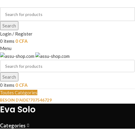
Search
Login / Register
0
items
0
CFA
Menu
Search
0
items
0
CFA
Toutes Catégories
BESOIN D’AIDE?
707546729
Eva Solo
Categories